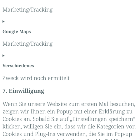
google-
fonts
Marketing/Tracking
Consent
to
Google Maps
service
google-
recaptcha
Marketing/Tracking
Consent
to
Verschiedenes
service
google-
maps
Zweck wird noch ermittelt
Consent
7. Einwilligung
to
service
Wenn Sie unsere Website zum ersten Mal besuchen,
verschiedenes
zeigen wir Ihnen ein Popup mit einer Erklärung zu
Cookies an. Sobald Sie auf „Einstellungen speichern“
klicken, willigen Sie ein, dass wir die Kategorien von
Cookies und Plug-Ins verwenden, die Sie im Pop-up