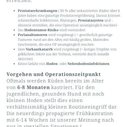
erreichen:
Prostataerkrankungen
( 80 % aller unkastrierten Rüden über 6
Jahre haben eine gutartige Prostatavergrößerung. Daraus können
schmerzhafte Infektionen, Blutungen,
Prostatazysten
und –
Abszesse entstehen, die eine Operation unumgänglich machen)
Das
Hodentumor-Risiko
wird vermindert
Perianaltumoren
wird vorgebeugt ( = gewöhnlich gutartige
Tumoren rund um den After, mit häufig großen, blutenden
Geschwüren, die eine OP unumgänglich machen
Dem
Vorhautkatarrh
wird vorgebeugt (= lästiges Tröpfeln von
gelblichem Sekret aus der Vorhaut, verstärkt durch sexuelle
Aktivität)
Keine Gefahr von
Hoden
- oder
Nebenhodeninfektionen
Vorgehen und Operationszeitpunkt
Oftmals werden Rüden bereits im Alter
von
6-8 Monaten
kastriert. Für den
jugendlichen, gesunden Hund mit noch
kleinen Hoden stellt dies einen
verhältnismäßig kleinen Routineeingriff dar.
Die neuerdings propagierte Frühkastration
mit 6-14 Wochen ist unserer Meinung nach
nur in speziellen Situationen (