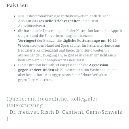
Fakt ist:
Nur Testosteronabhängige Verhaltensweisen ändern sich!
Also nur das
sexuelle Triebverhalten
, nicht sein
Aktivitätsniveau.
die hormonelle Umstellung nach der Kastration kann den Appetit
steigern und die Fettverbrennung herabsetzen.
Verringert
der Besitzer die
tägliche Futtermenge um 10-20
%
oder stellt den Hund auf Spezialfutter für kastrierte Hunde um
(reduzierte Kalorienzahl) und bietet dem Hund weiterhin
ausreichende Bewegung an, so gibt es in dieser Hinsicht auch
kein Problem >Konsequenz des Besitzers!
Die Kastration beeinflusst hauptsächlich die
Aggression
gegen
andere Rüden
als Konkurrenten um Weibchen, nicht
aber konditioniertes Aggressions-/oder Schutz-Verhalten
gegenüber Menschen.
(Quelle: mit freundlicher kollegialer
Unterstützung -
Dr. med.vet. Risch D. Cantieni, Gams/Schweiz
)