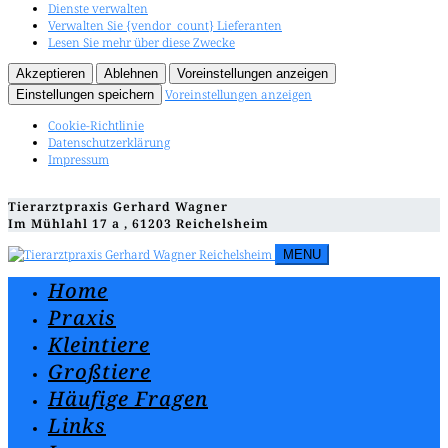
Dienste verwalten
Verwalten Sie {vendor_count} Lieferanten
Lesen Sie mehr über diese Zwecke
Akzeptieren
Ablehnen
Voreinstellungen anzeigen
Voreinstellungen anzeigen
Einstellungen speichern
Cookie-Richtlinie
Datenschutzerklärung
Impressum
Tierarztpraxis Gerhard Wagner
Im Mühlahl 17 a , 61203 Reichelsheim
MENU
Home
Praxis
Kleintiere
Großtiere
Häufige Fragen
Links